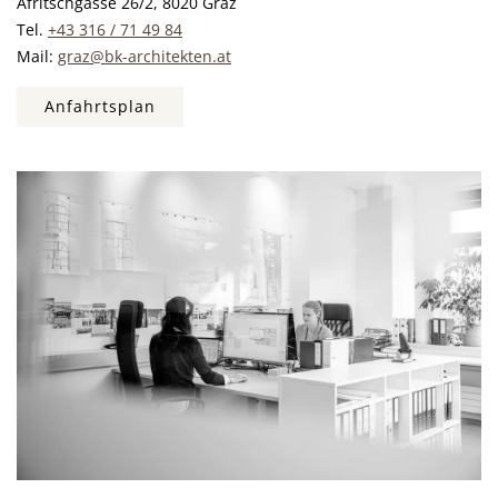
Afritschgasse 26/2, 8020 Graz
Tel.
+43 316 / 71 49 84
Mail:
graz@bk-architekten.at
Anfahrtsplan